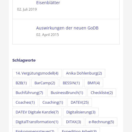
Eisenblätter
02. Juli 2019
Auswirkungen der neuen GoDB
02. April 2015
Schlagworte
14. Vergütungsmodell
(4)
Anika Dohlenburg
(2)
B2B
(1)
BarCamp
(2)
BESSIN
(1)
BMF
(4)
Buchführung
(7)
BusinessBrunch
(1)
Checkliste
(2)
Coaches
(1)
Coaching
(1)
DATEV
(25)
DATEV Digitale Kanzlei
(7)
Digitalisierung
(3)
DigitalTransformation
(1)
DITAX
(3)
e-Rechnung
(5)
Einkommenssteuer
(2)
Expedition Arbeit
(3)