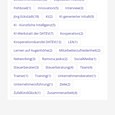
Fishbowl
(1)
Innovation
(5)
Interview
(3)
Jörg Eckstädt
(18)
KI
(2)
KI-generierter Inhalt
(9)
KI - Künstliche Intelligenz
(5)
KI-Werkstatt der DATEV
(7)
Kooperation
(2)
Kooperationskanzlei DATEV
(12)
LEA
(1)
Lernen auf Augenhöhe
(2)
Mitarbeiterzufriedenheit
(2)
Networking
(3)
Ramona Jasko
(2)
SocialMedia
(1)
Steuerberater
(3)
Steuerberatung
(4)
Team
(4)
Trainer
(1)
Training
(1)
Unternehmensberater
(1)
Unternehmensführung
(1)
Ziele
(2)
ZufallUndGlück
(1)
Zusammenarbeit
(4)