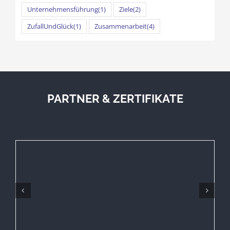
Unternehmensführung
(1)
Ziele
(2)
ZufallUndGlück
(1)
Zusammenarbeit
(4)
PARTNER & ZERTIFIKATE