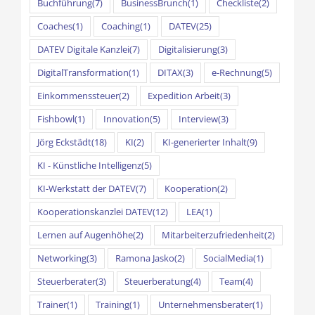
Buchführung
(7)
BusinessBrunch
(1)
Checkliste
(2)
Coaches
(1)
Coaching
(1)
DATEV
(25)
DATEV Digitale Kanzlei
(7)
Digitalisierung
(3)
DigitalTransformation
(1)
DITAX
(3)
e-Rechnung
(5)
Einkommenssteuer
(2)
Expedition Arbeit
(3)
Fishbowl
(1)
Innovation
(5)
Interview
(3)
Jörg Eckstädt
(18)
KI
(2)
KI-generierter Inhalt
(9)
KI - Künstliche Intelligenz
(5)
KI-Werkstatt der DATEV
(7)
Kooperation
(2)
Kooperationskanzlei DATEV
(12)
LEA
(1)
Lernen auf Augenhöhe
(2)
Mitarbeiterzufriedenheit
(2)
Networking
(3)
Ramona Jasko
(2)
SocialMedia
(1)
Steuerberater
(3)
Steuerberatung
(4)
Team
(4)
Trainer
(1)
Training
(1)
Unternehmensberater
(1)