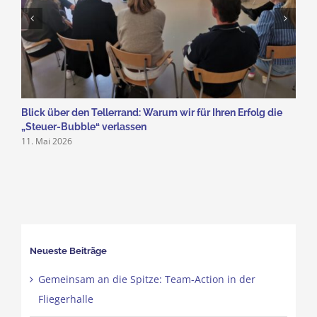
Blick über den Tellerrand: Warum wir für Ihren Erfolg die
Z
„Steuer-Bubble“ verlassen
A
11. Mai 2026
1
Neueste Beiträge
Gemeinsam an die Spitze: Team-Action in der
Fliegerhalle