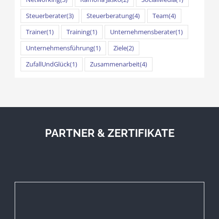
Steuerberater
(3)
Steuerberatung
(4)
Team
(4)
Trainer
(1)
Training
(1)
Unternehmensberater
(1)
Unternehmensführung
(1)
Ziele
(2)
ZufallUndGlück
(1)
Zusammenarbeit
(4)
PARTNER & ZERTIFIKATE