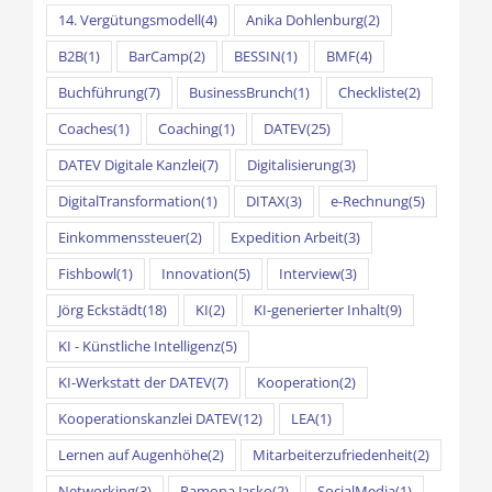
14. Vergütungsmodell
(4)
Anika Dohlenburg
(2)
B2B
(1)
BarCamp
(2)
BESSIN
(1)
BMF
(4)
Buchführung
(7)
BusinessBrunch
(1)
Checkliste
(2)
Coaches
(1)
Coaching
(1)
DATEV
(25)
DATEV Digitale Kanzlei
(7)
Digitalisierung
(3)
DigitalTransformation
(1)
DITAX
(3)
e-Rechnung
(5)
Einkommenssteuer
(2)
Expedition Arbeit
(3)
Fishbowl
(1)
Innovation
(5)
Interview
(3)
Jörg Eckstädt
(18)
KI
(2)
KI-generierter Inhalt
(9)
KI - Künstliche Intelligenz
(5)
KI-Werkstatt der DATEV
(7)
Kooperation
(2)
Kooperationskanzlei DATEV
(12)
LEA
(1)
Lernen auf Augenhöhe
(2)
Mitarbeiterzufriedenheit
(2)
Networking
(3)
Ramona Jasko
(2)
SocialMedia
(1)