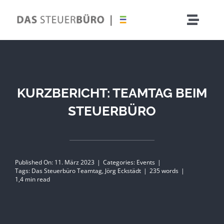
Zum
Inhalt
Toggle
springen
Naviga
KURZBERICHT: TEAMTAG BEIM
STEUERBÜRO
Nac
Erbscha
Published On: 11. März 2023
|
Categories:
Events
|
Tags:
Das Steuerbüro Teamtag
,
Jörg Eckstädt
|
235 words
|
1,4 min read