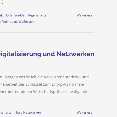
.]
it
,
FlorianStädtler
,
KI-generierter
Weiterlesen
g
,
Vertrauen
,
WeSession
,
igitalisierung und Netzwerken
en. Morgen werde ich die Konkurrenz stärken - und
mmenarbeit der Schlüssel zum Erfolg Als normale
iner befreundeten Wirtschaftsprüfer eine digitale
nerierter Inhalt
,
Netzwerken
,
Weiterlesen