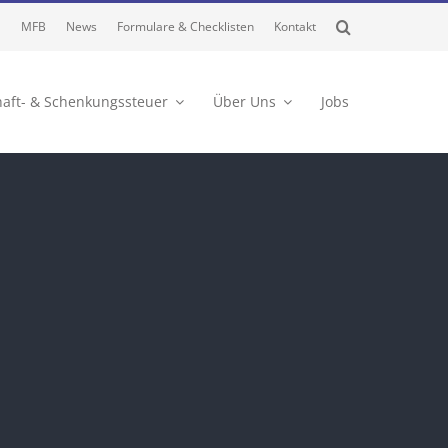
MFB
News
Formulare & Checklisten
Kontakt
haft- & Schenkungssteuer
Über Uns
Jobs