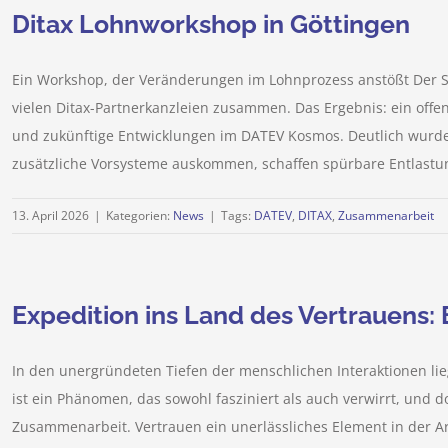
Ditax Lohnworkshop in Göttingen
Ein Workshop, der Veränderungen im Lohnprozess anstößt Der S
vielen Ditax-Partnerkanzleien zusammen. Das Ergebnis: ein offe
und zukünftige Entwicklungen im DATEV Kosmos. Deutlich wurde v
zusätzliche Vorsysteme auskommen, schaffen spürbare Entlastu
13. April 2026
|
Kategorien:
News
|
Tags:
DATEV
,
DITAX
,
Zusammenarbeit
Expedition ins Land des Vertrauens: 
In den unergründeten Tiefen der menschlichen Interaktionen lieg
ist ein Phänomen, das sowohl fasziniert als auch verwirrt, und do
Zusammenarbeit. Vertrauen ein unerlässliches Element in der A