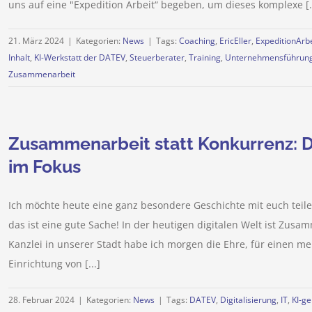
uns auf eine "Expedition Arbeit“ begeben, um dieses komplexe [..
21. März 2024
|
Kategorien:
News
|
Tags:
Coaching
,
EricEller
,
ExpeditionArbe
Inhalt
,
KI-Werkstatt der DATEV
,
Steuerberater
,
Training
,
Unternehmensführun
Zusammenarbeit
Zusammenarbeit statt Konkurrenz: D
im Fokus
Ich möchte heute eine ganz besondere Geschichte mit euch teil
das ist eine gute Sache! In der heutigen digitalen Welt ist Zusa
Kanzlei in unserer Stadt habe ich morgen die Ehre, für einen me
Einrichtung von [...]
28. Februar 2024
|
Kategorien:
News
|
Tags:
DATEV
,
Digitalisierung
,
IT
,
KI-ge