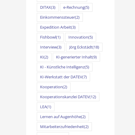
DITAX
(3)
e-Rechnung
(5)
Einkommenssteuer
(2)
Expedition Arbeit
(3)
Fishbowl
(1)
Innovation
(5)
Interview
(3)
Jörg Eckstädt
(18)
KI
(2)
KI-generierter Inhalt
(9)
KI - Künstliche Intelligenz
(5)
KI-Werkstatt der DATEV
(7)
Kooperation
(2)
Kooperationskanzlei DATEV
(12)
LEA
(1)
Lernen auf Augenhöhe
(2)
Mitarbeiterzufriedenheit
(2)