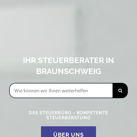
IHR STEUERBERATER IN
BRAUNSCHWEIG
Suche
nach:
DAS STEUERBÜRO – KOMPETENTE
STEUERBERATUNG
ÜBER UNS