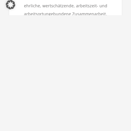
ehrliche, wertschätzende, arbeitszeit- und
arbeitsortungebundene Zusammenarbeit,
bei der es uns auf zwischenmenschliche
Werte ankommt.
TRANSPARENT
Der Chef in unserem Hause sind die
Werte. Dabei garantieren wir jederzeitige
Kostentransparenz.
Sollten Sie das Gefühl haben, unsere
Dienstleistungen könnten für Sie von