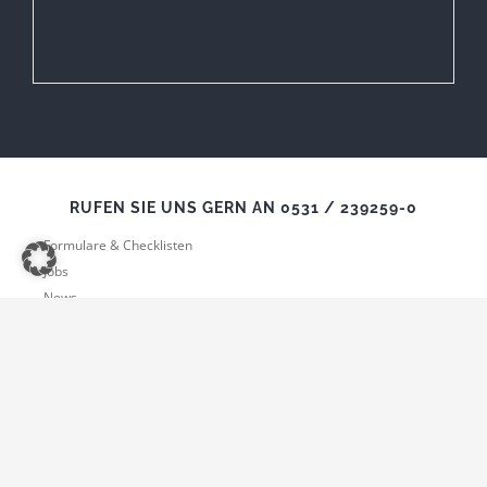
RUFEN SIE UNS GERN AN 0531 / 239259-0
Formulare & Checklisten
Jobs
News
Kontakt
Datenschutzinformation
Impressum
AGB
© Copyright 2022 - 2025 |Umsetzung und Betreuung
thiemwork