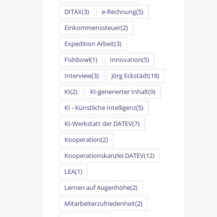
DITAX
(3)
e-Rechnung
(5)
Einkommenssteuer
(2)
Expedition Arbeit
(3)
Fishbowl
(1)
Innovation
(5)
Interview
(3)
Jörg Eckstädt
(18)
KI
(2)
KI-generierter Inhalt
(9)
KI - Künstliche Intelligenz
(5)
KI-Werkstatt der DATEV
(7)
Kooperation
(2)
Kooperationskanzlei DATEV
(12)
LEA
(1)
Lernen auf Augenhöhe
(2)
Mitarbeiterzufriedenheit
(2)