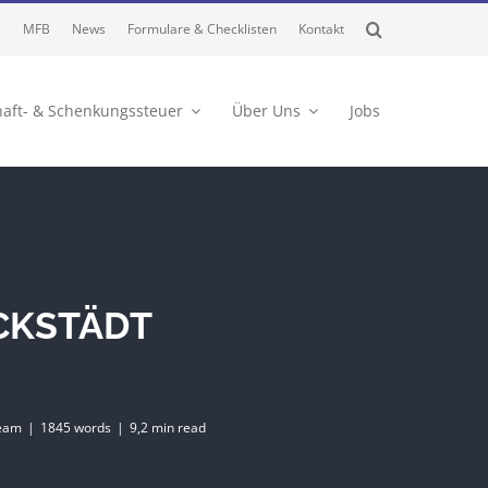
MFB
News
Formulare & Checklisten
Kontakt
haft- & Schenkungssteuer
Über Uns
Jobs
ECKSTÄDT
eam
|
1845 words
|
9,2 min read