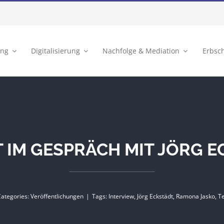
ung
Digitalisierung
Nachfolge & Mediation
Erbsc
 IM GESPRÄCH MIT JÖRG 
Categories:
Veröffentlichungen
|
Tags:
Interview
,
Jörg Eckstädt
,
Ramona Jasko
,
T