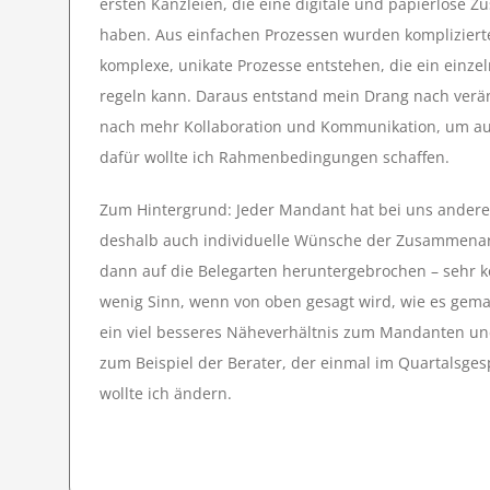
ersten Kanzleien, die eine digitale und papierlose 
haben. Aus einfachen Prozessen wurden komplizierte
komplexe, unikate Prozesse entstehen, die ein einze
regeln kann. Daraus entstand mein Drang nach verä
nach mehr Kollaboration und Kommunikation, um au
dafür wollte ich Rahmenbedingungen schaffen.
Zum Hintergrund: Jeder Mandant hat bei uns ander
deshalb auch individuelle Wünsche der Zusammenarb
dann auf die Belegarten heruntergebrochen – sehr 
wenig Sinn, wenn von oben gesagt wird, wie es gemac
ein viel besseres Näheverhältnis zum Mandanten und
zum Beispiel der Berater, der einmal im Quartals
wollte ich ändern.