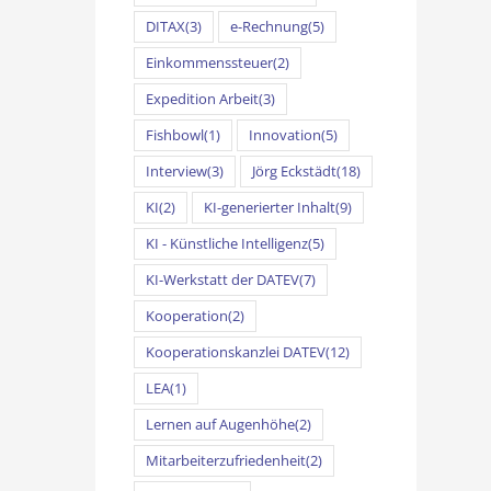
DITAX
(3)
e-Rechnung
(5)
Einkommenssteuer
(2)
Expedition Arbeit
(3)
Fishbowl
(1)
Innovation
(5)
Interview
(3)
Jörg Eckstädt
(18)
KI
(2)
KI-generierter Inhalt
(9)
KI - Künstliche Intelligenz
(5)
KI-Werkstatt der DATEV
(7)
Kooperation
(2)
Kooperationskanzlei DATEV
(12)
LEA
(1)
Lernen auf Augenhöhe
(2)
Mitarbeiterzufriedenheit
(2)