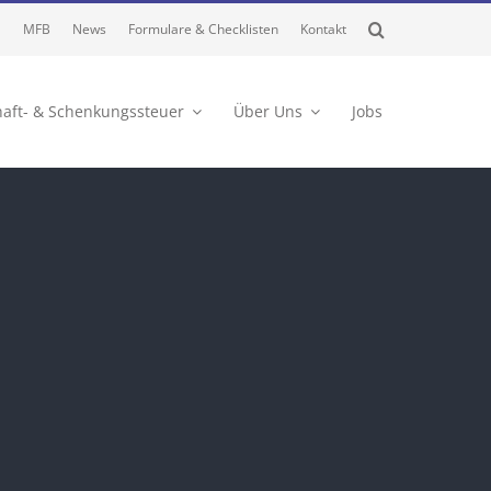
MFB
News
Formulare & Checklisten
Kontakt
haft- & Schenkungssteuer
Über Uns
Jobs