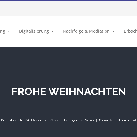
ung
Digitalisierung
Nachfolge & Mediation
Erbsc
FROHE WEIHNACHTEN
Published On: 24. Dezember 2022
|
Categories:
News
|
8 words
|
0 min read