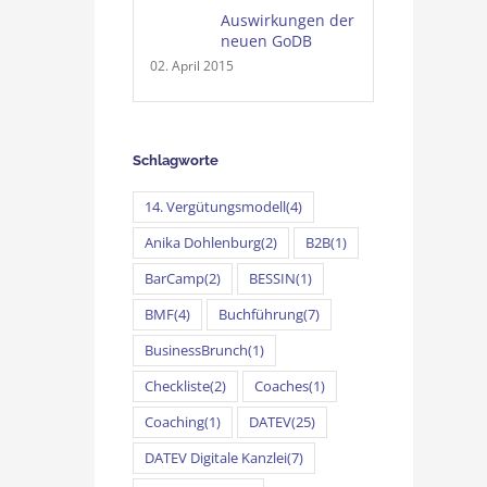
Auswirkungen der
neuen GoDB
02. April 2015
Schlagworte
14. Vergütungsmodell
(4)
Anika Dohlenburg
(2)
B2B
(1)
BarCamp
(2)
BESSIN
(1)
BMF
(4)
Buchführung
(7)
BusinessBrunch
(1)
Checkliste
(2)
Coaches
(1)
Coaching
(1)
DATEV
(25)
DATEV Digitale Kanzlei
(7)