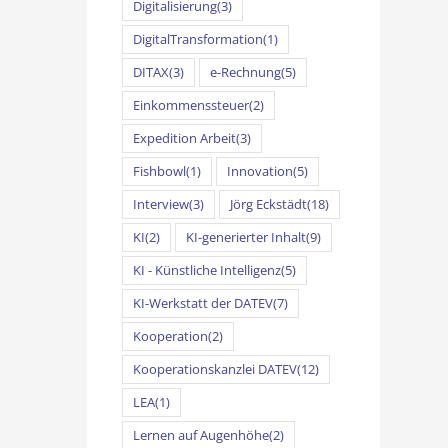
Digitalisierung
(3)
DigitalTransformation
(1)
DITAX
(3)
e-Rechnung
(5)
Einkommenssteuer
(2)
Expedition Arbeit
(3)
Fishbowl
(1)
Innovation
(5)
Interview
(3)
Jörg Eckstädt
(18)
KI
(2)
KI-generierter Inhalt
(9)
KI - Künstliche Intelligenz
(5)
KI-Werkstatt der DATEV
(7)
Kooperation
(2)
Kooperationskanzlei DATEV
(12)
LEA
(1)
Lernen auf Augenhöhe
(2)