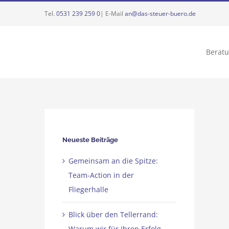
Zum
Tel.
0531 239 259 0
| E-Mail
an@das-steuer-buero.de
Inhalt
springen
Berat
Neueste Beiträge
Gemeinsam an die Spitze:
Team-Action in der
Fliegerhalle
Blick über den Tellerrand:
Warum wir für Ihren Erfolg