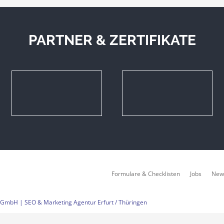
PARTNER & ZERTIFIKATE
Formulare & Checklisten
Jobs
New
GmbH | SEO & Marketing Agentur Erfurt / Thüringen