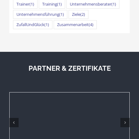
Trainer
(1)
Training
(1)
Unternehmensberater
(1)
Unternehmensführung
(1)
Ziele
(2)
ZufallUndGlück
(1)
Zusammenarbeit
(4)
PARTNER & ZERTIFIKATE