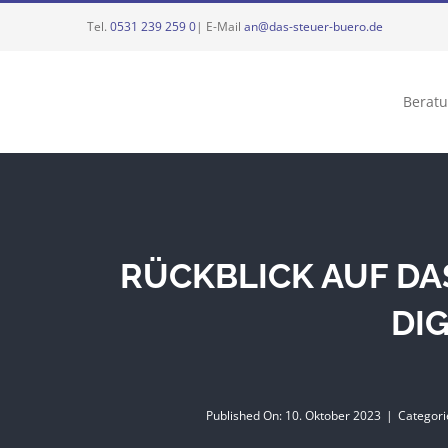
Zum
Tel.
0531 239 259 0
| E-Mail
an@das-steuer-buero.de
Inhalt
springen
Berat
RÜCKBLICK AUF DA
DI
Published On: 10. Oktober 2023
|
Categori