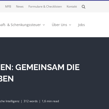
MFB
News
Formulare & Checklisten
Kontakt
haft- & Schenkungssteuer
Über Uns
Jobs
EN: GEMEINSAM DIE
BEN
iche Intelligenz
|
312 words
|
1,6 min read