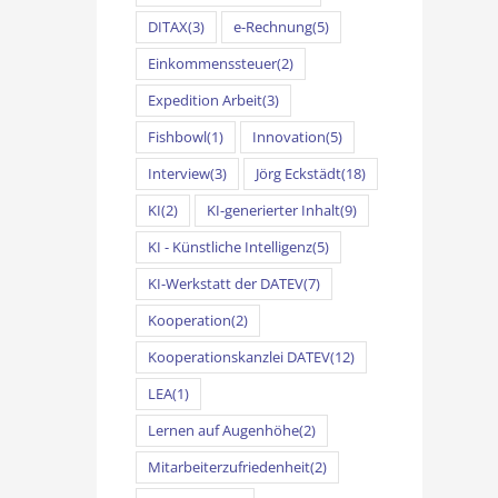
DITAX
(3)
e-Rechnung
(5)
Einkommenssteuer
(2)
Expedition Arbeit
(3)
Fishbowl
(1)
Innovation
(5)
Interview
(3)
Jörg Eckstädt
(18)
KI
(2)
KI-generierter Inhalt
(9)
KI - Künstliche Intelligenz
(5)
KI-Werkstatt der DATEV
(7)
Kooperation
(2)
Kooperationskanzlei DATEV
(12)
LEA
(1)
Lernen auf Augenhöhe
(2)
Mitarbeiterzufriedenheit
(2)