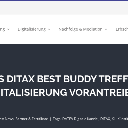
ung
Digitalisierung
Nachfolge & Mediation
Erbsc
S DITAX BEST BUDDY TREFF
GITALISIERUNG VORANTREI
es:
News
,
Partner & Zertifikate
|
Tags:
DATEV Digitale Kanzlei
,
DITAX
,
KI - Künstl