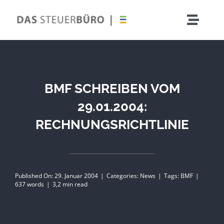
Zum
Inhalt
Toggle
springen
Naviga
BMF SCHREIBEN VOM
29.01.2004:
Nac
RECHNUNGSRICHTLINIE
Erbscha
Published On: 29. Januar 2004
|
Categories:
News
|
Tags:
BMF
|
637 words
|
3,2 min read