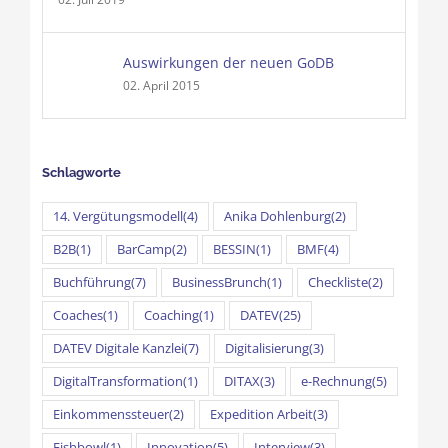
Auswirkungen der neuen GoDB
02. April 2015
Schlagworte
14. Vergütungsmodell
(4)
Anika Dohlenburg
(2)
B2B
(1)
BarCamp
(2)
BESSIN
(1)
BMF
(4)
Buchführung
(7)
BusinessBrunch
(1)
Checkliste
(2)
Coaches
(1)
Coaching
(1)
DATEV
(25)
DATEV Digitale Kanzlei
(7)
Digitalisierung
(3)
DigitalTransformation
(1)
DITAX
(3)
e-Rechnung
(5)
Einkommenssteuer
(2)
Expedition Arbeit
(3)
Fishbowl
(1)
Innovation
(5)
Interview
(3)