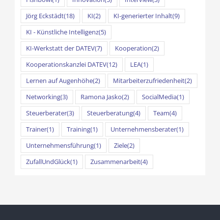
Jörg Eckstädt
(18)
KI
(2)
KI-generierter Inhalt
(9)
KI - Künstliche Intelligenz
(5)
KI-Werkstatt der DATEV
(7)
Kooperation
(2)
Kooperationskanzlei DATEV
(12)
LEA
(1)
Lernen auf Augenhöhe
(2)
Mitarbeiterzufriedenheit
(2)
Networking
(3)
Ramona Jasko
(2)
SocialMedia
(1)
Steuerberater
(3)
Steuerberatung
(4)
Team
(4)
Trainer
(1)
Training
(1)
Unternehmensberater
(1)
Unternehmensführung
(1)
Ziele
(2)
ZufallUndGlück
(1)
Zusammenarbeit
(4)